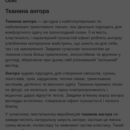
Опис
Тканина ангора
Тканина ангора
— це одна з найпопулярніших та
найніжніших трикотажних тканин, яка ідеально підходить для
комфортного одягу на прохолодний сезон. Її м’якість,
еластичність і характерний пухнастий ефект роблять ангорку
улюбленим матеріалом майстринь, що шиють як для себе,
так і на замовлення. Завдяки сучасним технологіям ця
тканина стала більш практичною, зносостійкою та зручною у
догляді, зберігаючи при цьому свій упізнаваний "затишний"
вигляд.
Ангора
чудово підходить для створення світшотів, суконь,
лонгслівів, тунік, кардиганів, теплих піжам, трикотажних
костюмів, дитячого та жіночого одягу. Тканина приємно лягає
по фігурі, не колеться, має гарну повітропроникність і
водночас дарує відчуття тепла. Завдяки м’якому ворсу ангора
виглядає естетично, створюючи ефект пухнастості і легкого
блиску.
У сучасному текстильному виробництві
тканина ангора
не
завжди містить натуральну шерсть ангори; частіше це якісна
суміш віскози, поліестеру та невеликої частки еластану. Такий