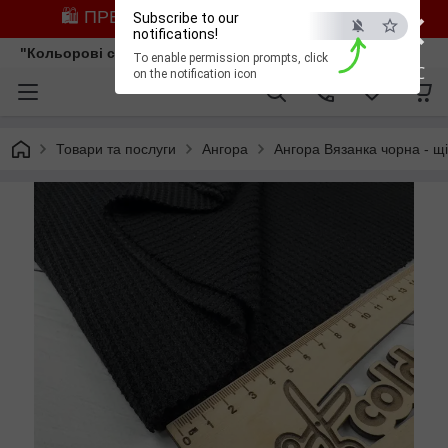
×
🛍️ ПРЕДЗАМОВЛЕННЯ ЗІ ЗНИЖКОЮ
Subscribe to our
notifications!
"Кольорові сни"
To enable permission prompts, click
ESC
on the notification icon
Товари та послуги
Ангора
Ангора Вязанка чорна - щі