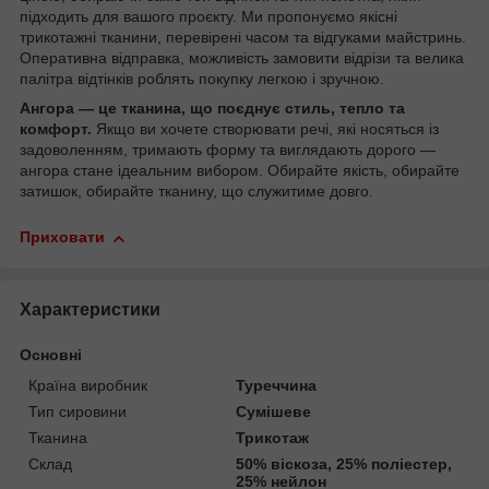
підходить для вашого проєкту. Ми пропонуємо якісні
трикотажні тканини, перевірені часом та відгуками майстринь.
Оперативна відправка, можливість замовити відрізи та велика
палітра відтінків роблять покупку легкою і зручною.
Ангора — це тканина, що поєднує стиль, тепло та
комфорт.
Якщо ви хочете створювати речі, які носяться із
задоволенням, тримають форму та виглядають дорого —
ангора стане ідеальним вибором. Обирайте якість, обирайте
затишок, обирайте тканину, що служитиме довго.
Приховати
Характеристики
Основні
Країна виробник
Туреччина
Тип сировини
Сумішеве
Тканина
Трикотаж
Склад
50% віскоза, 25% поліестер,
25% нейлон