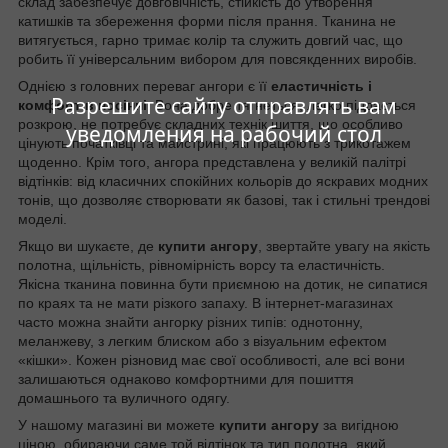
склад забезпечує довговічність, стійкість до утворення
катишків та збереження форми після прання. Тканина не
витягується, гарно тримає колір та служить довгий час, що
робить її універсальним вибором для повсякденних виробів.
Однією з головних переваг ангори є її
еластичність і
Разрешите сайту отправлять вам
комфорт в носінні
. Вона добре тягнеться, легко піддається
розкрою, не потребує складних технік шиття, що особливо
уведомления на рабочий стол
цінують початківці та майстрині, які працюють з трикотажем
щоденно. Крім того, ангора представлена у великій палітрі
відтінків: від класичних спокійних кольорів до яскравих модних
тонів, що дозволяє створювати як базові, так і стильні трендові
моделі.
Якщо ви шукаєте, де
купити ангорy
, звертайте увагу на якість
полотна, щільність, рівномірність ворсу та еластичність.
Якісна тканина повинна бути приємною на дотик, не сипатися
по краях та не мати різкого запаху. В інтернет-магазинах
часто можна знайти ангорку різних типів: однотонну,
меланжеву, з легким блиском або з візуальним ефектом
«кішки». Кожен різновид має свої особливості, але всі вони
залишаються однаково комфортними для пошиття
домашнього та вуличного одягу.
У нашому магазині ви можете
купити ангору
за вигідною
ціною, обираючи саме той відтінок та тип полотна, який