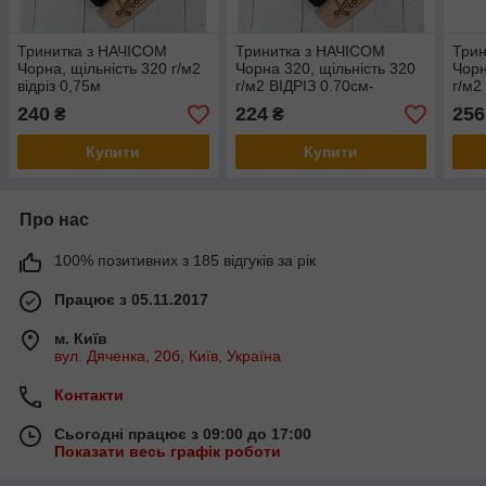
Тринитка з НАЧІСОМ
Тринитка з НАЧІСОМ
Три
Чорна, щільність 320 г/м2
Чорна 320, щільність 320
Чорн
відріз 0,75м
г/м2 ВІДРІЗ 0.70см-
г/м2
Забруднення від крайки
поло
240
224
256
₴
₴
Купити
Купити
Про нас
100% позитивних з 185 відгуків за рік
Працює з 05.11.2017
м. Київ
вул. Дяченка, 20б, Київ, Україна
Контакти
Сьогодні працює з 09:00 до 17:00
Показати весь графік роботи