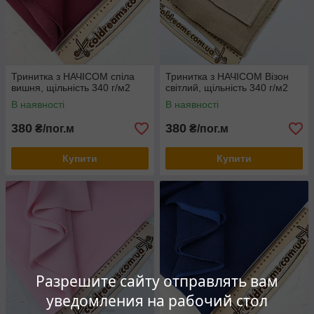
Тринитка з НАЧІСОМ спіла
Тринитка з НАЧІСОМ Візон
вишня, щільність 340 г/м2
світлий, щільність 340 г/м2
В наявності
В наявності
380
380
₴/пог.м
₴/пог.м
Купити
Купити
Разрешите сайту отправлять вам
уведомления на рабочий стол