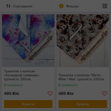
Сортування
0
Фільтри
Тринитка з начісом
«Кольорові сніжинки»
Тринитка з начісом "Місто
щільність 330г/м.
Міккі і Міні" щільність 330г/м.
В наявності
В наявності
495
495
₴/м
₴/м
Купити
Купити