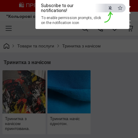
×
🛍️ ПРЕДЗАМОВЛЕННЯ ЗІ ЗНИЖКОЮ
Subscribe to our
notifications!
"Кольорові сни"
To enable permission prompts, click
ESC
on the notification icon
Товари та послуги
Тринитка з начісом
Тринитка з начісом
Тринитка з
Тринитка начіс
начісом
однотон.
принтована.