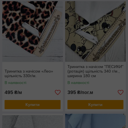
Тринитка з начісом "ПЕСИКИ"
Тринитка з начісом «Лео»
(ротація) щільність 340 г/м.,
щільність 330г/м.
ширина 180 см
В наявності
В наявності
495
395
₴/м
₴/пог.м
Купити
Купити