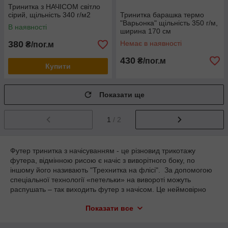
Тринитка з НАЧІСОМ світло
сірий, щільність 340 г/м2
Тринитка барашка термо
"Варьонка" щільність 350 г/м,
В наявності
ширина 170 см
380
Немає в наявності
₴/пог.м
430
₴/пог.м
Купити
Показати ще
1
/ 2
Футер тринитка з начісуванням - це різновид трикотажу
футера, відмінною рисою є начіс з виворітного боку, по
іншому його називають "Трехнитка на флісі". За допомогою
спеціальної технології «петельки» на вивороті можуть
распушать – так виходить футер з начісом. Це неймовірно
м'яка і приємна до тілу тканина. Нечесні виробники йдуть
Показати все
на різні хитрощі, щоб заощадити. Наприклад, можуть
приклеювати штучний начіс зсередини, який буде постійно