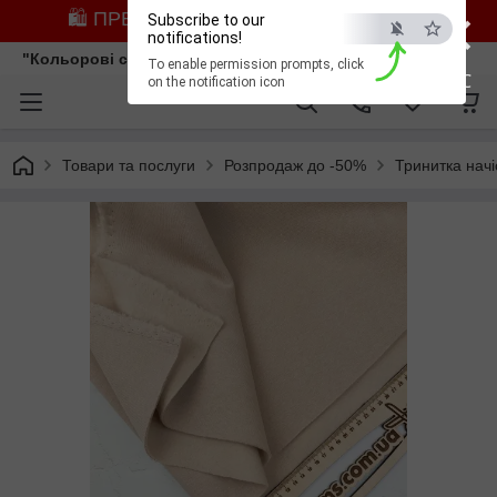
×
🛍️ ПРЕДЗАМОВЛЕННЯ ЗІ ЗНИЖКОЮ
Subscribe to our
notifications!
"Кольорові сни"
To enable permission prompts, click
ESC
on the notification icon
Товари та послуги
Розпродаж до -50%
Тринитка начі