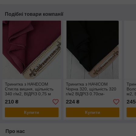
Подібні товари компанії
Тринитка з НАЧЕСОМ
Тринитка з НАЧІСОМ
Трин
Стигла вишня, щільність
Чорна 320, щільність 320
Воло
340 г/м2, ВІДРІЗ 0,75 м
г/м2 ВІДРІЗ 0.70см-
м2, 
Забруднення від крайки
210
224
245
₴
₴
Купити
Купити
Про нас