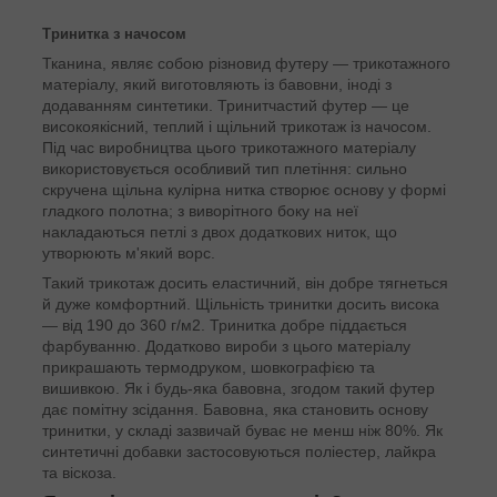
Тринитка з начосом
Тканина, являє собою різновид футеру — трикотажного
матеріалу, який виготовляють із бавовни, іноді з
додаванням синтетики. Тринитчастий футер — це
високоякісний, теплий і щільний трикотаж із начосом.
Під час виробництва цього трикотажного матеріалу
використовується особливий тип плетіння: сильно
скручена щільна кулірна нитка створює основу у формі
гладкого полотна; з виворітного боку на неї
накладаються петлі з двох додаткових ниток, що
утворюють м'який ворс.
Такий трикотаж досить еластичний, він добре тягнеться
й дуже комфортний. Щільність тринитки досить висока
— від 190 до 360 г/м2. Тринитка добре піддається
фарбуванню. Додатково вироби з цього матеріалу
прикрашають термодруком, шовкографією та
вишивкою. Як і будь-яка бавовна, згодом такий футер
дає помітну зсідання. Бавовна, яка становить основу
тринитки, у складі зазвичай буває не менш ніж 80%. Як
синтетичні добавки застосовуються поліестер, лайкра
та віскоза.