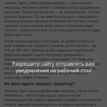
тканина, являє собою різновид футеру — трикотажного
матеріалу, який виготовляють із бавовни, іноді з додаванням
синтетики. Тринитчастий футер — це високоякісний, теплий і
щільний трикотаж. Під час виробництва цього трикотажного
м'ateriaлу використовується особливий тип плетіння: сильно
скручена щільна кулірна нитка створює основу як гладке
полотно; з виворітного боку на неї накладаються петлі з двох
додаткових ниток.
Такий трикотаж досить еластичний, він добре тягнеться й
дуже комфортний. Щільність тринитки досить висока — від
190 до 360 г/м2. Тринитка добре піддається фарбуванню.
Додатково вироби з цього матеріалу прикрашають
термодруком, шовкографією та вишивкою. Як і будь-яка
Разрешите сайту отправлять вам
бавовна, згодом такий футер дає помітну зсідання. Бавовна,
яка становить основу тринитки, у складі зазвичай буває не
уведомления на рабочий стол
менш ніж 80%. Як синтетичні добавки застосовуються
поліестер, лайкра та віскоза.
Як мені прати тканину тринитку?
Тринитку прати краще делікатними засобами, які не містять
вибілювача, температура під час прання не має
перевищувати 50 градусів, віджимати потрібно за мінімальних
обертів, з
вшитий рекомендується на відкритому просторі в