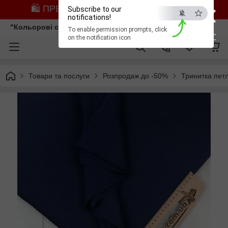
×
🛍️ ПРЕДЗАМОВЛЕННЯ ЗІ ЗНИЖКОЮ
Subscribe to our
notifications!
"Кольорові сни"
To enable permission prompts, click
ESC
on the notification icon
Товари та послуги
Розпродаж до -50%
Тринитка пет