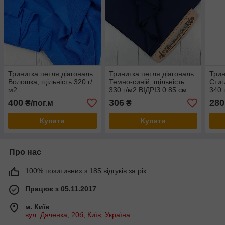
Тринитка петля діагональ
Тринитка петля діагональ
Трин
Волошка, щільність 320 г/
Темно-синій, щільність
Стиг
м2
330 г/м2 ВІДРІЗ 0.85 см
340 
заче
400
306
280
₴/пог.м
₴
стор
Купити
Купити
Про нас
100% позитивних з 185 відгуків за рік
Працює з 05.11.2017
м. Київ
вул. Дяченка, 20б, Київ, Україна