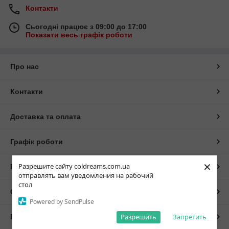
Контакти
Сьогодні працює з 09:00 до 17:00
Показати весь графік роботи
Про нас
Контакти
Доставка та оплата
Графік роботи
×
Разрешите сайту coldreams.com.ua
Повна версія сайту
отправлять вам уведомления на рабочий
стол
Сайт створено на маркетплейсі
Prom.ua
Powered by SendPulse
Разрешить
Запретить
Політика конфіденційності