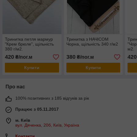
Тринитка петля мармур
Тринитка з НАЧІСОМ
Трин
"Крем брюле", щільність
Чорна, щільність 340 г/м2
"Чор
380 г/м2.
м2.
420
380
420
₴/пог.м
₴/пог.м
Купити
Купити
Про нас
100% позитивних з 185 відгуків за рік
Працює з 05.11.2017
м. Київ
вул. Дяченка, 20б, Київ, Україна
Контакти