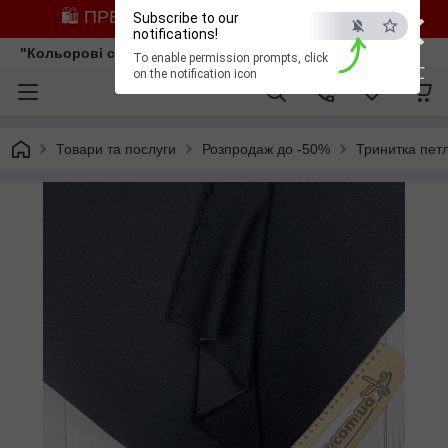
×
🛍️ ПРЕДЗАМОВЛЕННЯ ЗІ ЗНИЖКОЮ
Subscribe to our
notifications!
"Кольорові сни"
To enable permission prompts, click
ESC
on the notification icon
Товари та послуги
Розпродаж до -50%
Тринитка пет