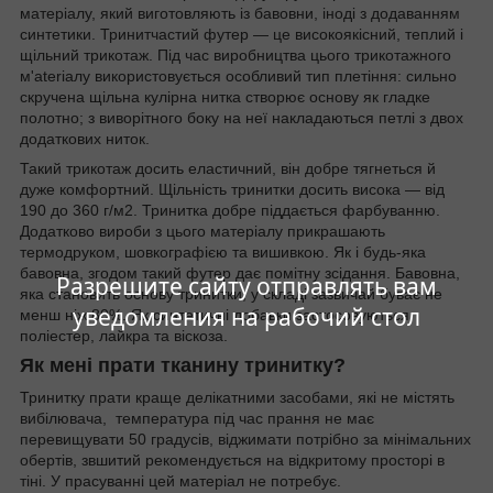
матеріалу, який виготовляють із бавовни, іноді з додаванням
синтетики. Тринитчастий футер — це високоякісний, теплий і
щільний трикотаж. Під час виробництва цього трикотажного
м'ateriaлу використовується особливий тип плетіння: сильно
скручена щільна кулірна нитка створює основу як гладке
полотно; з виворітного боку на неї накладаються петлі з двох
додаткових ниток.
Такий трикотаж досить еластичний, він добре тягнеться й
дуже комфортний. Щільність тринитки досить висока — від
190 до 360 г/м2. Тринитка добре піддається фарбуванню.
Додатково вироби з цього матеріалу прикрашають
термодруком, шовкографією та вишивкою. Як і будь-яка
бавовна, згодом такий футер дає помітну зсідання. Бавовна,
Разрешите сайту отправлять вам
яка становить основу тринитки, у складі зазвичай буває не
уведомления на рабочий стол
менш ніж 80%. Як синтетичні добавки застосовуються
поліестер, лайкра та віскоза.
Як мені прати тканину тринитку?
Тринитку прати краще делікатними засобами, які не містять
вибілювача, температура під час прання не має
перевищувати 50 градусів, віджимати потрібно за мінімальних
обертів, з
вшитий рекомендується на відкритому просторі в
тіні. У прасуванні цей матеріал не потребує.