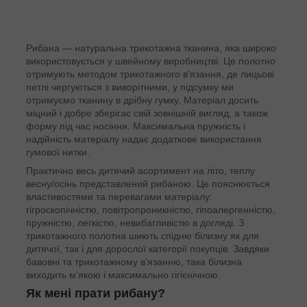
Рибана — натуральна трикотажна тканина, яка широко
використовується у швейному виробництві. Це полотно
отримують методом трикотажного в'язання, де лицьові
петлі чергуються з виворітними, у підсумку ми
отримуємо тканину в дрібну гумку. Матеріал досить
міцний і добре зберігає свій зовнішній вигляд, а також
форму під час носіння. Максимальна пружність і
надійність матеріалу надає додаткове використання
гумової нитки.
Практично весь дитячий асортимент на літо, теплу
весну/осінь представлений рибаною. Це пояснюється
властивостями та перевагами матеріалу:
гігроскопічністю, повітропроникністю, гіпоалергенністю,
пружністю, легкістю, невибагливістю в догляді. З
трикотажного полотна шиють спідню білизну як для
дитячої, так і для дорослої категорії покупців. Завдяки
бавовні та трикотажному в'язанню, така білизна
виходить м'якою і максимально гігієнічною.
Як мені прати рибану?