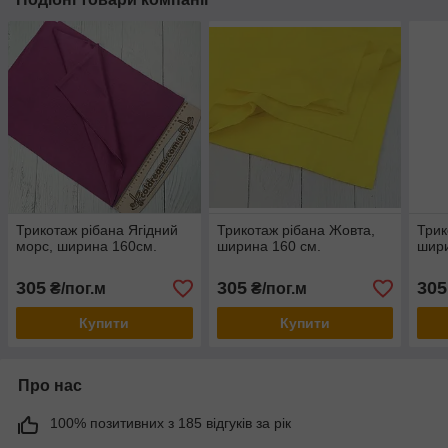
Трикотаж рібана Ягідний
Трикотаж рібана Жовта,
Трик
морс, ширина 160см.
ширина 160 см.
шири
305
305
305
₴/пог.м
₴/пог.м
Купити
Купити
Про нас
100% позитивних з 185 відгуків за рік