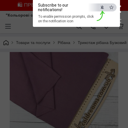
×
🛍️ ПРЕДЗАМОВЛЕННЯ ЗІ ЗНИЖКОЮ
Subscribe to our
notifications!
"Кольорові сни"
To enable permission prompts, click
ESC
on the notification icon
Товари та послуги
Рібана
Трикотаж рібана Бузковий