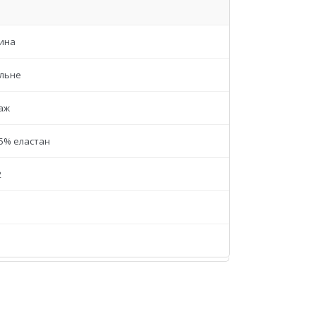
ина
льне
аж
 5% еластан
2
м