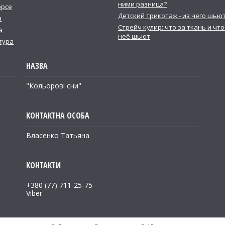
ними разница?
орсе
Детский трикотаж - из чего шьют
а
Стрейч кулир: что за ткань и что
а
неё шьют
тура
"Кольорові сни"
Власенко Татьяна
+380 (77) 711-25-75
Viber