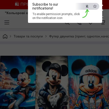
×
🛍️ ПРЕДЗАМОВЛЕННЯ ЗІ ЗНИЖКОЮ
Subscribe to our
notifications!
"Кольорові сни"
To enable permission prompts, click
ESC
on the notification icon
Товари та послуги
Футер двунитка (принт, однотон,начіс