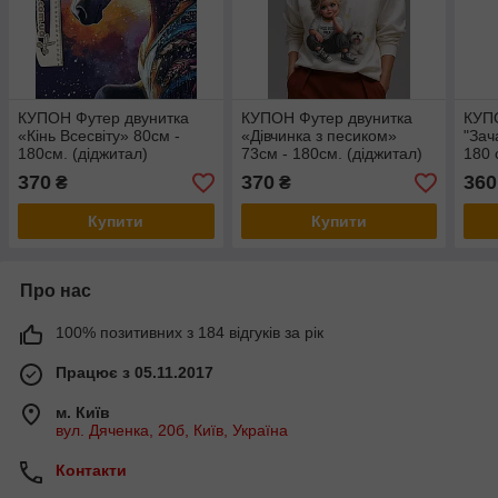
КУПОН Футер двунитка
КУПОН Футер двунитка
КУП
«Кінь Всесвіту» 80см -
«Дівчинка з песиком»
"Зач
180см. (діджитал)
73см - 180см. (діджитал)
180 
370
370
360
₴
₴
Купити
Купити
Про нас
100% позитивних з 184 відгуків за рік
Працює з 05.11.2017
м. Київ
вул. Дяченка, 20б, Київ, Україна
Контакти