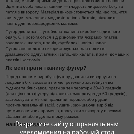
теплий, м'який, приємний до тіла трикотаж із чистої бавовни.
Відмітна особливість тканини — гладкість лицьового боку та
петля з вивороту. Матеріал використовується під час пошиття
одягу для маленьких модників та їхніх батьків, підходить
навіть для новонароджених малюків.
Футер двонитка — улюблена тканина виробників дитячого
одягу. Очі розбігаються від різноманіття яскравих платтів,
водолазок, шортів, штанів, футболок і навіть шапок.
Футроване полотно використовується для пошиття
домашнього одягу: м'яких і затишних халатів, піжам, домашніх
платтів і костюмів.
Як мені прати тканину футер?
Перед пранням виробу з футеру двонитки вивернути на
лицьовий бік, заховати петлю, ретельно застебнути всі
ґудзики та блискавки, прати за температури 30-40 градусів
(для щільного футеру підходить температура до 60 градусів),
застосовувати м'який пральний порошок або рідкий
протипилювальний засіб, сушити, захищаючи виріб від
прямих сонячних променів, прасувати з вивороту в режимі
«бавовна» або в делікатному режимі.
Разрешите сайту отправлять вам
Наші Переваги:
уведомления на рабочий стол