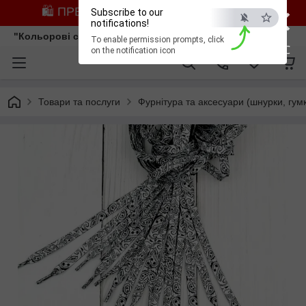
×
🛍️ ПРЕДЗАМОВЛЕННЯ ЗІ ЗНИЖКОЮ
Subscribe to our
notifications!
"Кольорові сни"
To enable permission prompts, click
ESC
on the notification icon
Товари та послуги
Фурнітура та аксесуари (шнурки, гумк