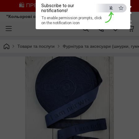
×
🛍️ ПРЕДЗАМОВЛЕННЯ ЗІ ЗНИЖКОЮ
Subscribe to our
notifications!
"Кольорові сни"
To enable permission prompts, click
ESC
on the notification icon
Товари та послуги
Фурнітура та аксесуари (шнурки, гумк