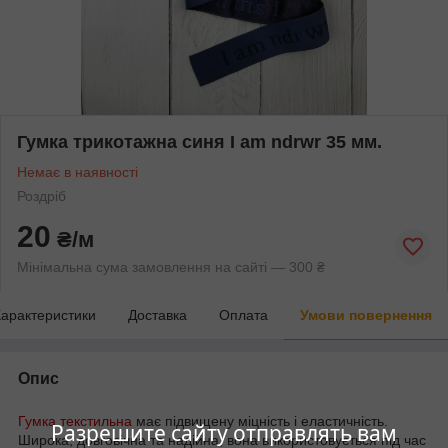
Гумка трикотажна синя I am ndrwr 35 мм.
Немає в наявності
Роздріб
20
₴/м
Мінімальна сума замовлення на сайті — 300 ₴
арактеристики
Доставка
Оплата
Умови повернення
Опис
Гумка текстильна
має підвищену міцність і еластичність.
Разрешите сайту отправлять вам
Широка, довговічна та надійна, вона використовується під час