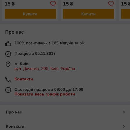
наконечник зелений, 8 мм
джинс, 8мм (120см.)
15
15
15
₴
₴
₴
(120 см)
Купити
Купити
Про нас
100% позитивних з 185 відгуків за рік
Працює з 05.11.2017
м. Київ
вул. Дяченка, 20б, Київ, Україна
Контакти
Сьогодні працює з 09:00 до 17:00
Показати весь графік роботи
Про нас
Контакти