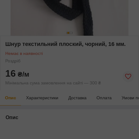
Шнур текстильний плоский, чорний, 16 мм.
Немає в наявності
Роздріб
16
₴/м
Мінімальна сума замовлення на сайті — 300 ₴
Опис
Характеристики
Доставка
Оплата
Умови п
Опис