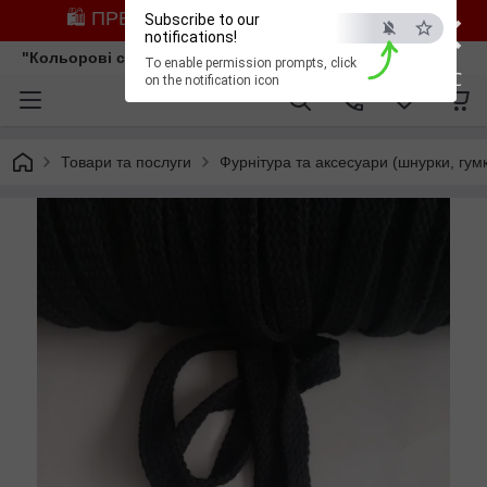
×
🛍️ ПРЕДЗАМОВЛЕННЯ ЗІ ЗНИЖКОЮ
Subscribe to our
notifications!
"Кольорові сни"
To enable permission prompts, click
ESC
on the notification icon
Товари та послуги
Фурнітура та аксесуари (шнурки, гумк