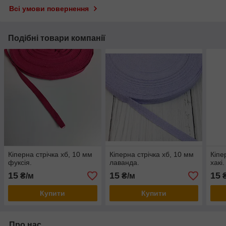
Всі умови повернення
Подібні товари компанії
Кіперна стрічка хб, 10 мм
Кіперна стрічка хб, 10 мм
Кіпе
фуксія.
лаванда.
хакі.
15
15
15
₴/м
₴/м
₴
Купити
Купити
Про нас