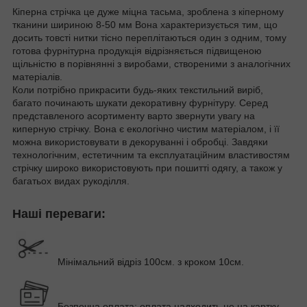
Кіперна стрічка це дуже міцна тасьма, зроблена з кіперному
тканини шириною 8-50 мм Вона характеризується тим, що
досить товсті нитки тісно переплітаються один з одним, тому
готова фурнітурна продукція відрізняється підвищеною
щільністю в порівнянні з виробами, створеними з аналогічних
матеріалів.
Коли потрібно прикрасити будь-яких текстильний виріб,
багато починають шукати декоративну фурнітуру. Серед
представленого асортименту варто звернути увагу на
киперную стрічку. Вона є екологічно чистим матеріалом, і її
можна використовувати в декоруванні і обробці. Завдяки
технологічним, естетичним та експлуатаційним властивостям
стрічку широко використовують при пошитті одягу, а також у
багатьох видах рукоділля.
Наші переваги:
Мінімальний відріз 100см. з кроком 10см.
Безпечна оплата: оплата надходить не на картку