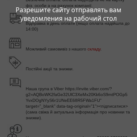
фіз. особи а на рахунок компанії.
Разрешите сайту отправлять вам
уведомления на рабочий стол
Відправка в день оплати (якщо оплата надійшла до
14:00)
Можливий самовивіз з нашого
складу
.
Постійні акції та знижки.
Наша група в
Viber https://invite.viber.com/?
g2=AQBoWK2faGe32UlC3XeMx20Kk6oS9mtPOGp5
YvxDOgNYyS6r1UNeEE68R5FWa1FU"
target="_blank" data-tag-original="1"><підписатися>
(сама свіжа й актуальна інформація про новинки та
знижки).