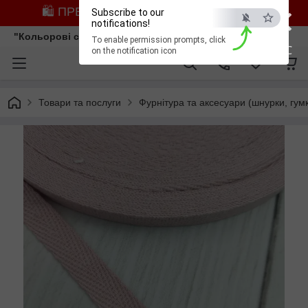
×
🛍️ ПРЕДЗАМОВЛЕННЯ ЗІ ЗНИЖКОЮ
Subscribe to our
notifications!
"Кольорові сни"
To enable permission prompts, click
ESC
on the notification icon
Товари та послуги
Фурнітура та аксесуари (шнурки, гумк