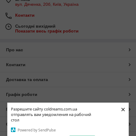
вул. Дяченка, 20б, Київ, Україна
Контакти
Сьогодні вихідний
Показати весь графік роботи
Про нас
Контакти
Доставка та оплата
Графік роботи
×
Разрешите сайту coldreams.com.ua
Повна версія сайту
отправлять вам уведомления на рабочий
стол
Сайт створено на маркетплейсі
Prom.ua
Powered by SendPulse