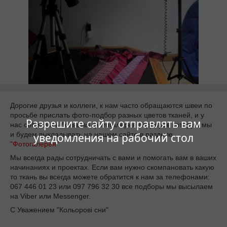
Дорогие друзья и коллеги, к нам часто обращаются швеи по
просьбе прислать фото-подбор разных цветов тканей, и у
Разрешите сайту отправлять вам
нас собралась большая фотогалерея подборов которую мы
и будем выкладывать на нашем сайте в разделе
уведомления на рабочий стол
"Фотогалерея"
Мы всегда рады сотрудничать с вами и помогать вам в ваших
начинаниях и проектах. Если вам нужно скомпановать какую
то ткань вы всегда можете обратится к нам за телефонами:
067 446 01 23 или 097 796 32 30 все подборы мы высылаем
на Viber или Messenger.
С Уважением "Кольорові сни"