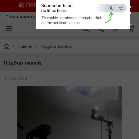
×
🛍️ ПРЕДЗАМОВЛЕННЯ ЗІ ЗНИЖКОЮ
Subscribe to our
notifications!
"Кольорові сни"
To enable permission prompts, click
ESC
on the notification icon
Новини
Подбор тканей.
Подбор тканей.
22.05.2019