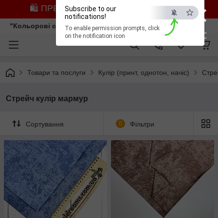
×
🛍️ ПРЕДЗАМОВЛЕННЯ ЗІ ЗНИЖКОЮ
Subscribe to our
notifications!
"Кольорові сни"
To enable permission prompts, click
ESC
on the notification icon
Товари та послуги
Кулір (принт, однотон, начіс)
Стре
Стрейч кулір мармур
Сортування
0
Фільтри