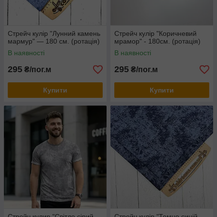
Стрейч кулір "Лунний камень
Стрейч кулір "Коричневий
мармур" — 180 см. (ротація)
мрамор" - 180см. (ротація)
В наявності
В наявності
295
295
₴/пог.м
₴/пог.м
Купити
Купити
Стрейч кулир "Світло сірий
Стрейч кулір "Темно синій