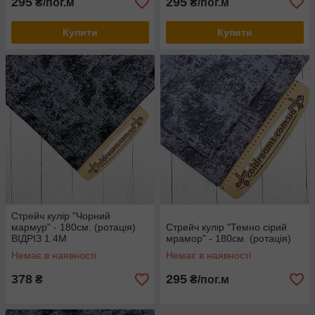
295
295
₴/пог.м
₴/пог.м
Купити
Купити
Стрейч кулір "Чорний
мармур" - 180см. (ротація)
Стрейч кулір "Темно сірий
ВІДРІЗ 1.4М
мрамор" - 180см. (ротація)
Немає в наявності
Немає в наявності
378
295
₴
₴/пог.м