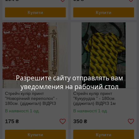
Купити
Купити
Разрешите сайту отправлять вам
уведомления на рабочий стол
Стрейч кулір принт
Стрейч кулір принт
"Новорічний переполох" -
"Кукурудза " - 180см.
180см. (діджитал) ВІДРІЗ
(діджитал) ВІДРІЗ 1м
0,5м
В наявності 1 од.
В наявності 1 од.
175
350
₴
₴
Купити
Купити