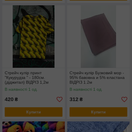
Стрейч кулір принт
Стрейч кулір Бузковий мор -
"Кукурудза " - 180см.
95% бавовна и 5% еластана
(діджитал) ВІДРІЗ 1,2м
ВІДРІЗ 1.2м
В наявності 1 од.
В наявності 1 од.
420
312
₴
₴
Купити
Купити