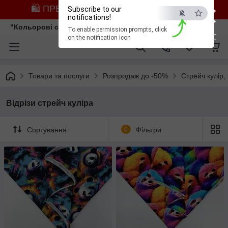
×
🛍️ ПРЕДЗАМОВЛЕННЯ ЗІ ЗНИЖКОЮ
Subscribe to our
notifications!
"Кольорові сни"
To enable permission prompts, click
ESC
on the notification icon
Товари та послуги
Розпродаж до -50%
Стрейч кулір, 
Відрізи стрейч куліра
Сортування
0
Фільтри