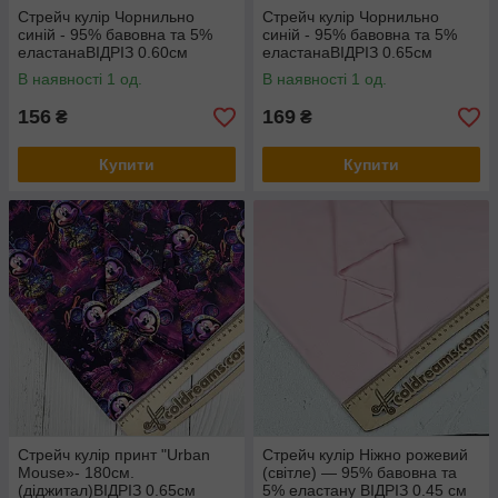
Стрейч кулір Чорнильно
Стрейч кулір Чорнильно
синій - 95% бавовна та 5%
синій - 95% бавовна та 5%
еластанаВІДРІЗ 0.60см
еластанаВІДРІЗ 0.65см
В наявності 1 од.
В наявності 1 од.
156
169
₴
₴
Купити
Купити
Стрейч кулір принт "Urban
Стрейч кулір Ніжно рожевий
Mouse»- 180см.
(світле) — 95% бавовна та
(діджитал)ВІДРІЗ 0.65см
5% еластану ВІДРІЗ 0.45 см