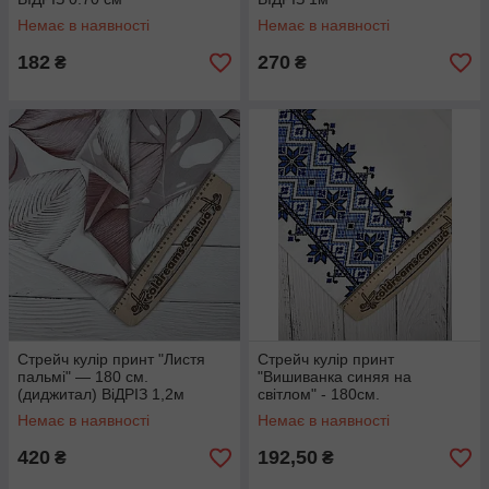
Немає в наявності
Немає в наявності
182
270
₴
₴
Стрейч кулір принт "Листя
Стрейч кулір принт
пальмі" — 180 см.
"Вишиванка синяя на
(диджитал) ВіДРІЗ 1,2м
світлом" - 180см.
(діджитал)ВІДРІЗ 0.55см
Немає в наявності
Немає в наявності
420
192,50
₴
₴