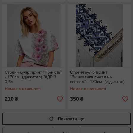
Стрейч кулір принт "Ніжність"
Стрейч кулір принт
- 170см. (діджитал) ВІДРІЗ
"Вишиванка синяя на
0,6м
світлом" - 180см. (діджитал)
ВІДРІЗ 1м
Немає в наявності
Немає в наявності
210
350
₴
₴
Показати ще