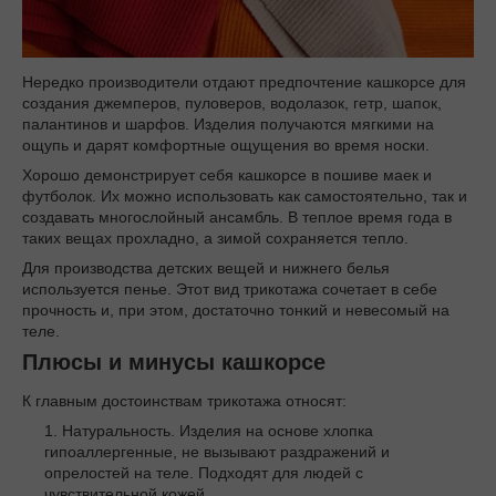
Нередко производители отдают предпочтение кашкорсе для
создания джемперов, пуловеров, водолазок, гетр, шапок,
палантинов и шарфов. Изделия получаются мягкими на
ощупь и дарят комфортные ощущения во время носки.
Хорошо демонстрирует себя кашкорсе в пошиве маек и
футболок. Их можно использовать как самостоятельно, так и
создавать многослойный ансамбль. В теплое время года в
таких вещах прохладно, а зимой сохраняется тепло.
Для производства детских вещей и нижнего белья
используется пенье. Этот вид трикотажа сочетает в себе
прочность и, при этом, достаточно тонкий и невесомый на
теле.
Плюсы и минусы кашкорсе
К главным достоинствам трикотажа относят:
Натуральность. Изделия на основе хлопка
гипоаллергенные, не вызывают раздражений и
опрелостей на теле. Подходят для людей с
чувствительной кожей.