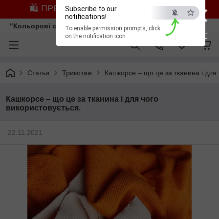
×
🛍️ ПРЕДЗАМОВЛЕННЯ ЗІ ЗНИЖКОЮ
Subscribe to our
notifications!
"Кольорові сни"
To enable permission prompts, click
ESC
on the notification icon
Статьи
Трикотаж
Кашкорсе – що це за тканина і для 
Кашкорсе – що це за тканина і для чого
використовується.
22.11.2021