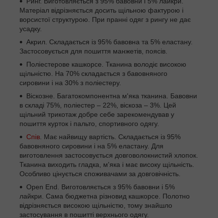
Ринг. Виготовляється з 95% бавовни і 5% лайкри.
Матеріал відрізняється досить щільною фактурою і
ворсистої структурою. При пранні одяг з рингу не дає
усадку.
Акрил. Складається із 95% бавовна та 5% еластану.
Застосовується для пошиття манжетів, поясів.
Поліестерове кашкорсе. Тканина володіє високою
щільністю. На 70% складається з бавовняного
сировини і на 30% з поліестеру.
Віскозне. Багатокомпонентна м'яка тканина. Бавовни
в складі 75%, поліестер – 22%, віскоза – 3%. Цей
щільний трикотаж добре себе зарекомендував у
пошиття курток і пальто, спортивного одягу.
Спів
. Має найвищу вартість. Складається із 95%
бавовняного сировини і на 5% еластану. Для
виготовлення застосовується довговолокнистий хлопок.
Тканина виходить гладка, м'яка і має високу щільність.
Особливо цінується споживачами за довговічність.
Open End. Виготовляється з 95% бавовни і 5%
лайкри. Сама бюджетна різновид кашкорсе. Полотно
відрізняється високою щільністю, тому знайшло
застосування в пошитті верхнього одягу.