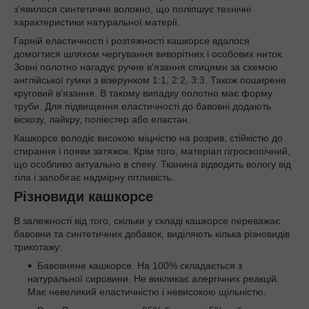
з'явилося синтетичне волокно, що поліпшує технічні
характеристики натуральної матерії.
Гарній еластичності і розтяжності кашкорсе вдалося
домогтися шляхом чергування виворітних і особових ниток.
Зовні полотно нагадує ручне в'язання спицями за схемою
англійської гумки з візерунком 1:1, 2:2, 3:3. Також поширене
круговий в'язання. В такому випадку полотно має форму
труби. Для підвищення еластичності до бавовні додають
віскозу, лайкру, поліестер або еластан.
Кашкорсе володіє високою міцністю на розрив, стійкістю до
стирання і появи затяжок. Крім того, матеріал гігроскопічний,
що особливо актуально в спеку. Тканина відводить вологу від
тіла і запобігає надмірну пітливість.
Різновиди кашкорсе
В залежності від того, скільки у складі кашкорсе переважає
бавовни та синтетичних добавок, виділяють кілька різновидів
трикотажу:
Бавовняне кашкорсе. На 100% складається з
натуральної сировини. Не викликає алергічних реакцій.
Має невеликий еластичністю і невисокою щільністю.