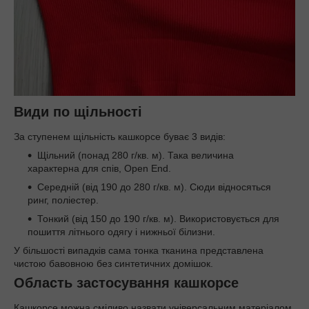
Види по щільності
За ступенем щільність кашкорсе буває 3 видів:
Щільний (понад 280 г/кв. м). Така величина
характерна для спів, Open End.
Середній (від 190 до 280 г/кв. м). Сюди відносяться
ринг, поліестер.
Тонкий (від 150 до 190 г/кв. м). Використовується для
пошиття літнього одягу і нижньої білизни.
У більшості випадків сама тонка тканина представлена
чистою бавовною без синтетичних домішок.
Область застосування кашкорсе
Кашкорсе можна сміливо назвати універсальним матеріалом,