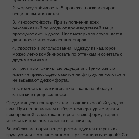
Формоустойчивость. В процессе носки и стирок
вещи не вытягиваются.
Износостойкость. При выполнении всех
рекомендаций по уходу от производителей вещи
прослужат очень долго. Цвет материала сохраняется
даже после многочисленных стирок.
Удобство в использовании. Одежду из кашкорсе
можно легко комбинировать по оттенкам и сочетать с
другими тканями.
Приятные тактильные ощущения. Трикотажные
изделия превосходно садятся на фигуру, не колются и
не вызывают дискомфорта.
Стойкость к пиллингованию. Ткань не образует
катышки в процессе носки.
Среди минусов кашкорсе стоит выделить особый уход за
ним. При неправильном выборе температуры стирки и
некорректной глажке ткань теряет свою форму, теряет
мягкость и привлекательный внешний вид.
Во избежание порчи вещей рекомендуется стирать их
вручную или в машине-автомат при температуре до 40°C с