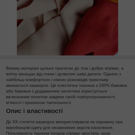
Взимку матеріал щільно прилягає до тіла і добре зігріває, а
влітку захищає від спеки і дозволяє шкірі дихати. Однією з
найбільш комфортних і ніжних різновидів трикотажу
вважається кашкорсе. Ця еластична тканина з 100% бавовни
або бавовни з додаванням синтетики користується
величезним попитом завдяки своїй повітропроникності,
м'якості і приємною тактильності.
Опис і властивості
До XX століття кашкорсе використовували як сировину при
виробництві одягу для незаможних верств населення.
Популярність тканини почала стрімко зростати, коли